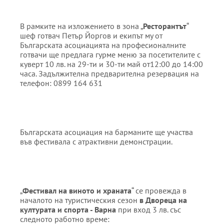
В рамките на изложението в зона „
Ресторантът
“
шеф готвач Петър Йоргов и екипът му от
Българската асоциацията на професионалните
готвачи ще предлага гурме меню за посетителите с
куверт 10 лв. на 29-ти и 30-ти май от12:00 до 14:00
часа. Задължителна предварителна резервация на
телефон: 0899 164 631
Българската асоциация на барманите ще участва
във фестивала с атрактивни демонстрации.
„
Фестивал на виното и храната
“ се провежда в
началото на туристическия сезон
в
Двореца на
културата и спорта
-
Варна
при вход 3 лв. със
следното работно време: