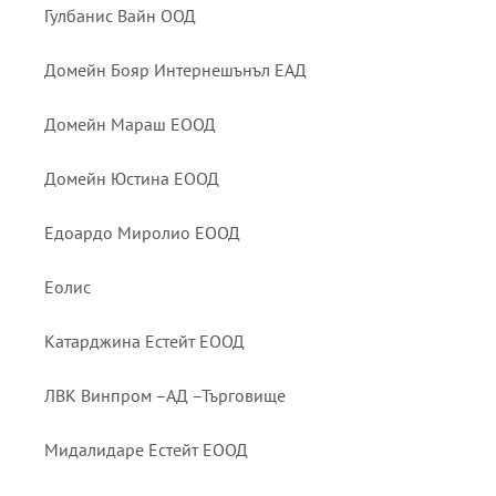
Гулбанис Вайн ООД
Домейн Бояр Интернешънъл ЕАД
Домейн Мараш ЕООД
Домейн Юстина ЕООД
Едоардо Миролио ЕООД
Еолис
Катарджина Естейт ЕООД
ЛВК Винпром –АД –Търговище
Мидалидаре Естейт ЕООД