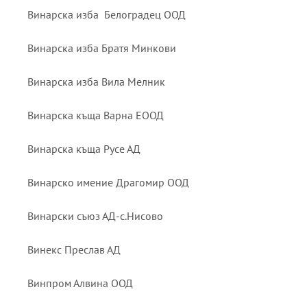
Винарска изба Белоградец ООД
Винарска изба Братя Минкови
Винарска изба Вила Мелник
Винарска къща Варна ЕООД
Винарска къща Русе АД
Винарско имение Драгомир ООД
Винарски съюз АД-с.Нисово
Винекс Преслав АД
Винпром Алвина ООД