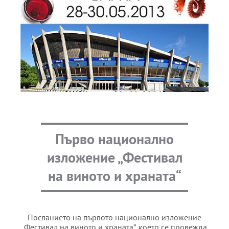
Първо национално
изложение „Фестивал
на виното и храната“
Посланието на първото национално изложение
„Фестивал на виното и храната”, което се провежда