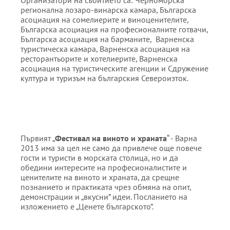
Организатори на събитието са: Черноморска
регионална лозаро-винарска камара, Българска
асоциация на сомелиерите и виноценителите,
Българска асоциация на професионалните готвачи,
Българска асоциация на барманите, Варненска
туристическа камара, Варненска асоциация на
ресторантьорите и хотелиерите, Варненска
асоциация на туристическите агенции и Сдружение
култура и туризъм на българския Североизток.
Първият „
Фестивал на виното и храната
“ - Варна
2013 има за цел не само да привлече още повече
гости и туристи в морската столица, но и да
обедини интересите на професионалистите и
ценителите на виното и храната, да срещне
познанието и практиката чрез обмяна на опит,
демонстрации и „вкусни” идеи. Посланието на
изложението е „Ценете българското”.