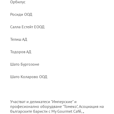
Орбилус
Росиди ООД
Салла Естейт ЕООД
Телиш АД
Тодоров АД
Шато Бургозоне
Шато Коларово ООД
Участват и деликатеси "Имперские" и
професионално оборудване "Томеко", Асоциация на
българските баристи с My Gourmet Café, „