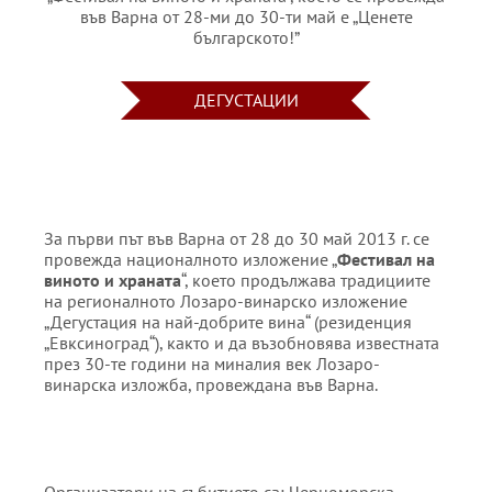
във Варна от 28-ми до 30-ти май е „Ценете
българското!”
ДЕГУСТАЦИИ
За първи път във Варна от 28 до 30 май 2013 г. се
провежда националното изложение „
Фестивал на
виното и храната
“, което продължава традициите
на регионалното Лозаро-винарско изложение
„Дегустация на най-добрите вина“ (резиденция
„Евксиноград“), както и да възобновява известната
през 30-те години на миналия век Лозаро-
винарска изложба, провеждана във Варна.