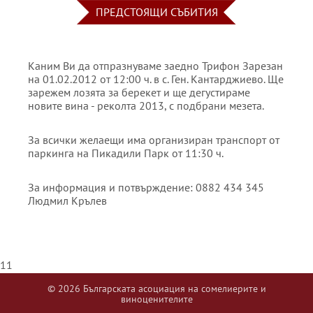
ПРЕДСТОЯЩИ СЪБИТИЯ
Каним Ви да отпразнуваме заедно Трифон Зарезан
на 01.02.2012 от 12:00 ч. в с. Ген. Кантарджиево. Ще
зарежем лозята за берекет и ще дегустираме
новите вина - реколта 2013, с подбрани мезета.
За всички желаещи има организиран транспорт от
паркинга на Пикадили Парк от 11:30 ч.
За информация и потвърждение: 0882 434 345
Людмил Крълев
11
© 2026 Българската асоциация на сомелиерите и
виноценителите