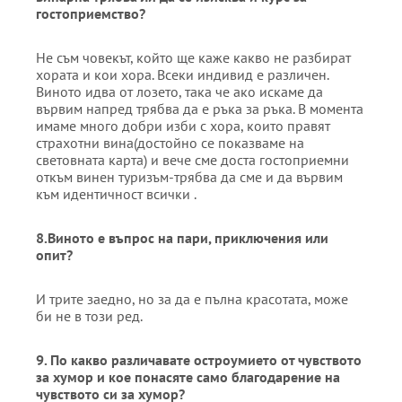
гостоприемство
?
Не съм човекът, който ще каже какво не разбират
хората и кои хора. Всеки индивид е различен.
Виното идва от лозето, така че ако искаме да
вървим напред трябва да е ръка за ръка. В момента
имаме много добри изби с хора, които правят
страхотни вина(достойно се показваме на
световната карта) и вече сме доста гостоприемни
откъм винен туризъм-трябва да сме и да вървим
към идентичност всички .
8
.
Виното е въпрос на пари, приключения или
опит?
И трите заедно, но за да е пълна красотата, може
би не в този ред.
9. По какво различавате остроумието от чувството
за хумор и кое понасяте само благодарение на
чувството си за хумор?