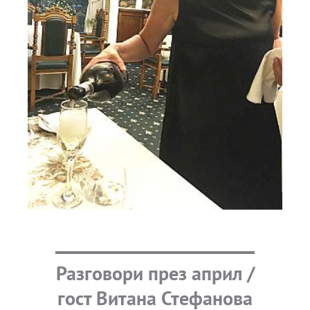
Разговори през април /
гост Витана Стефанова