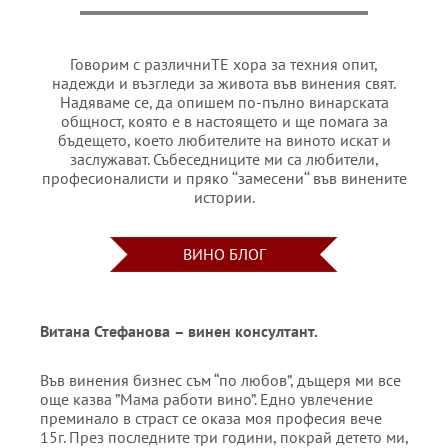
Говорим с различниТЕ хора за техния опит,
надежди и възгледи за живота във винения свят.
Надяваме се, да опишем по-пълно винарската
общност, която е в настоящето и ще помага за
бъдещето, което любителите на виното искат и
заслужават. Събеседниците ми са любители,
професионалисти и пряко ‘‘замесени‘‘ във винените
истории.
ВИНО БЛОГ
Витана Стефанова
– винен консултант.
Във винения бизнес съм “по любов”, дъщеря ми все
още казва ”Мама работи вино”. Едно увлечение
преминало в страст се оказа моя професия вече
15г. През последните три години, покрай детето ми,