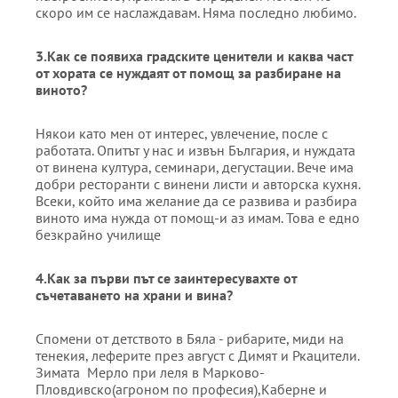
скоро им се наслаждавам. Няма последно любимо.
3.
Как се появиха градските ценители
и
каква част
от хората се нуждаят от помощ за разбиране
на
виното?
Някои като мен от интерес, увлечение, после с
работата. Опитът у нас и извън България, и нуждата
от винена култура, семинари, дегустации. Вече има
добри ресторанти с винени листи и авторска кухня.
Всеки, който има желание да се развива и разбира
виното има нужда от помощ-и аз имам. Това е едно
безкрайно училище
4.
Как за първи път се заинтересувахте от
съчетаването на храни и вина
?
Спомени от детството в Бяла - рибарите, миди на
тенекия, леферите през август с Димят и Ркацители.
Зимата Мерло при леля в Марково-
Пловдивско(агроном по професия),Каберне и