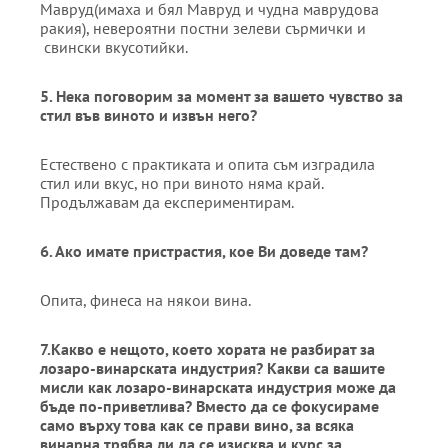
Мавруд(имаха и бял Мавруд и чудна маврудова
ракия), невероятни постни зелеви сърмички и
свински вкусотийки.
5
. Нека поговорим за момент за вашето чувство за
стил
във виното и извън него?
Естествено с практиката и опита съм изградила
стил или вкус, но при виното няма край.
Продължавам да експериментирам.
6.
Ако имате пристрастия, кое
В
и доведе там?
Опита, финеса на някои вина.
7.
Какво е нещо
то
, което хората не разбират за
лозаро-винарската индустрия? Какви са вашите
мисли как лозаро-винарската индустрия може да
бъде по-приветлива? Вместо да се фокусираме
само върху това как се прави вино, за всяка
винарна трябва
ли
да се изисква
и
курс за