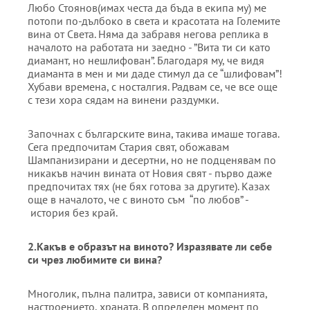
Любо Стоянов(имах честа да бъда в екипа му) ме
потопи по-дълбоко в света и красотата на Големите
вина от Света. Няма да забравя негова реплика в
началото на работата ни заедно - ”Вита ти си като
диамант, но нешлифован”. Благодаря му, че видя
диаманта в мен и ми даде стимул да се “шлифовам”!
Хубави времена, с носталгия. Радвам се, че все още
с тези хора сядам на винени раздумки.
Започнах с българските вина, такива имаше тогава.
Сега предпочитам Стария свят, обожавам
Шампанизирани и десертни, но не подценявам по
никакъв начин вината от Новия свят - първо даже
предпочитах тях (не бях готова за другите). Казах
още в началото, че с виното съм “по любов” -
история без край.
2.
Какъв е образът на вино
то? Изразявате ли себе
си чрез любимите си вина?
Многолик, пълна палитра, зависи от компанията,
настроението, храната. В определен момент по