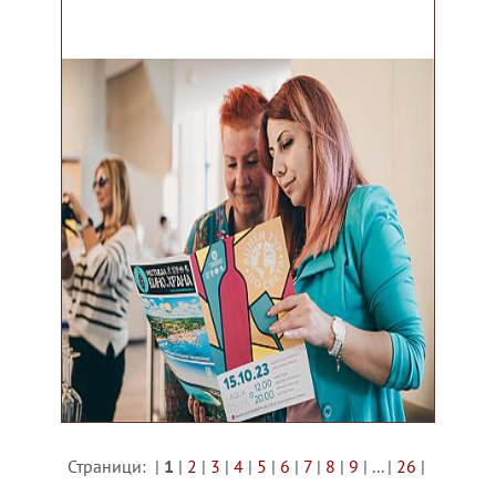
Страници:
|
1
|
2
|
3
|
4
|
5
|
6
|
7
|
8
|
9
| ... |
26
|